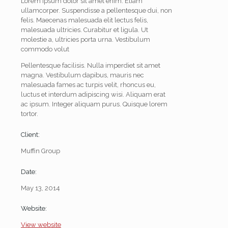
Lorem ipsum dolor sit amet enim. Etiam
ullamcorper. Suspendisse a pellentesque dui, non
felis. Maecenas malesuada elit lectus felis,
malesuada ultricies. Curabitur et ligula. Ut
molestie a, ultricies porta urna. Vestibulum
commodo volut
Pellentesque facilisis. Nulla imperdiet sit amet
magna. Vestibulum dapibus, mauris nec
malesuada fames ac turpis velit, rhoncus eu,
luctus et interdum adipiscing wisi. Aliquam erat
ac ipsum. Integer aliquam purus. Quisque lorem
tortor.
Client:
Muffin Group
Date:
May 13, 2014
Website:
View website